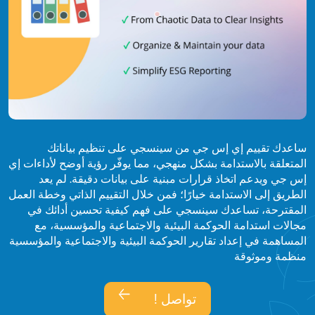
ساعدك تقييم إي إس جي من سينسجي على تنظيم بياناتك
المتعلقة بالاستدامة بشكل منهجي، مما يوفّر رؤية أوضح لأداءات إي
إس جي ويدعم اتخاذ قرارات مبنية على بيانات دقيقة. لم يعد
الطريق إلى الاستدامة خيارًا؛ فمن خلال التقييم الذاتي وخطة العمل
المقترحة، تساعدك سينسجي على فهم كيفية تحسين أدائك في
مجالات استدامة الحوكمة البيئية والاجتماعية والمؤسسية، مع
المساهمة في إعداد تقارير الحوكمة البيئية والاجتماعية والمؤسسية
منظمة وموثوقة
تواصل !